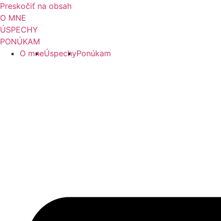
Preskočiť na obsah
O MNE
ÚSPECHY
PONÚKAM
O mne
Úspechy
Ponúkam